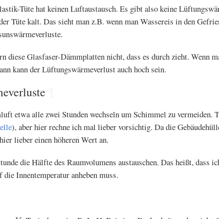
lastik-Tüte hat keinen Luftaustausch. Es gibt also keine Lüftungswä
der Tüte kalt. Das sieht man z.B. wenn man Wassereis in den Gefrie
ssunswärmeverluste.
n diese Glasfaser-Dämmplatten nicht, dass es durch zieht. Wenn ma
dann kann der Lüftungswärmeverlust auch hoch sein.
everluste
¶
uft etwa alle zwei Stunden wechseln um Schimmel zu vermeiden. Te
elle
), aber hier rechne ich mal lieber vorsichtig. Da die Gebäudehüll
 hier lieber einen höheren Wert an.
Stunde die Hälfte des Raumvolumens austauschen. Das heißt, dass ich
f die Innentemperatur anheben muss.
V