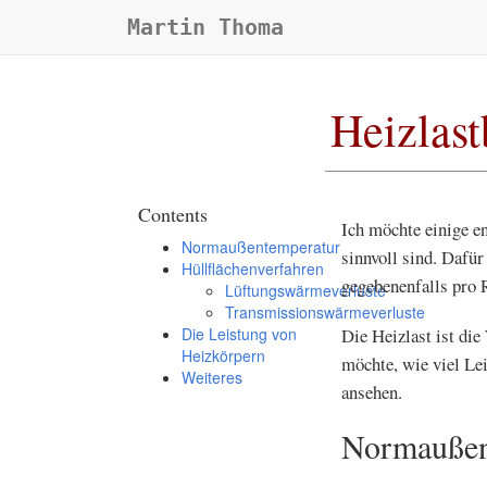
Martin Thoma
Heizlas
Contents
Ich möchte einige e
Normaußentemperatur
sinnvoll sind. Dafü
Hüllflächenverfahren
gegebenenfalls pro 
Lüftungswärmeverluste
Transmissionswärmeverluste
Die Leistung von
Die Heizlast ist di
Heizkörpern
möchte, wie viel Le
Weiteres
ansehen.
Normaußen