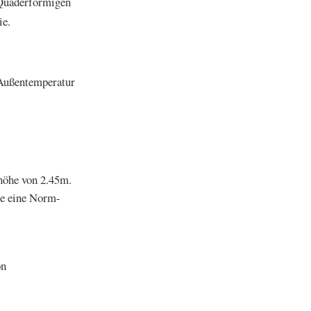
-Quaderförmigen
ie.
Außentemperatur
höhe von 2.45m.
e eine Norm-
on