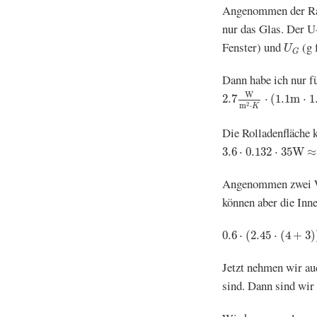
Angenommen der Rau
nur das Glas. Der U
U
G
Fenster) und
(g 
U
G
Dann habe ich nur f
2.7
W
m
2
⋅
K
⋅
(
1.1
m
⋅
1
W
2.7
⋅
(
1.1
m
⋅
1
2
m
⋅
K
Die Rolladenfläche 
3.6
⋅
0.132
⋅
35
W
≈
17
3.6
⋅
0.132
⋅
35
W
≈
Angenommen zwei Wän
können aber die Inn
0.6
⋅
(
2.45
⋅
(
4
+
3
)
)
⋅
1.2
0.6
⋅
(
2.45
⋅
(
4
+
3
)
Jetzt nehmen wir au
sind. Dann sind wir h