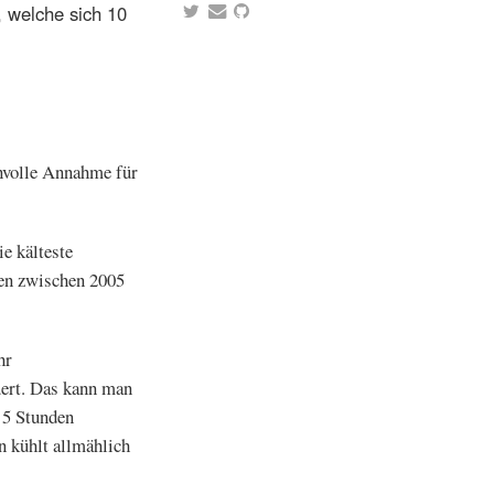
, welche sich 10
nnvolle Annahme für
e kälteste
en zwischen 2005
hr
uert. Das kann man
 5 Stunden
n kühlt allmählich