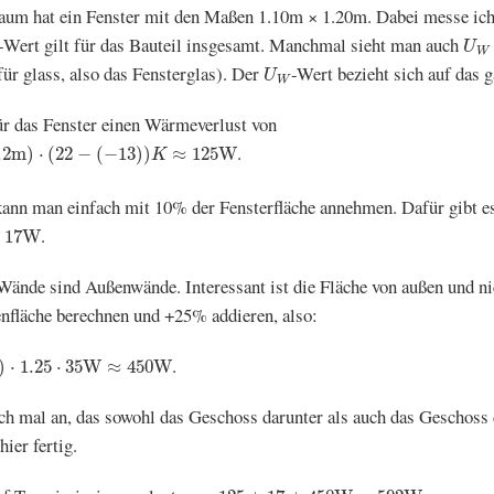
m hat ein Fenster mit den Maßen 1.10m × 1.20m. Dabei messe ich 
U
W
-Wert gilt für das Bauteil insgesamt. Manchmal sieht man auch
U
W
U
W
für glass, also das Fensterglas). Der
-Wert bezieht sich auf das g
U
W
ür das Fenster einen Wärmeverlust von
.2
m
)
⋅
(
22
−
(
−
13
)
)
K
≈
125
W
.
.2
m
)
⋅
(
22
−
(
−
13
)
)
≈
125
W
K
kann man einfach mit 10% der Fensterfläche annehmen. Dafür gibt e
W
.
17
W
de sind Außenwände. Interessant ist die Fläche von außen und ni
enfläche berechnen und +25% addieren, also:
5
⋅
35
W
≈
450
W
.
)
⋅
1.25
⋅
35
W
≈
450
W
ch mal an, das sowohl das Geschoss darunter als auch das Geschoss 
ier fertig.
125
+
17
+
450
W
=
592
W