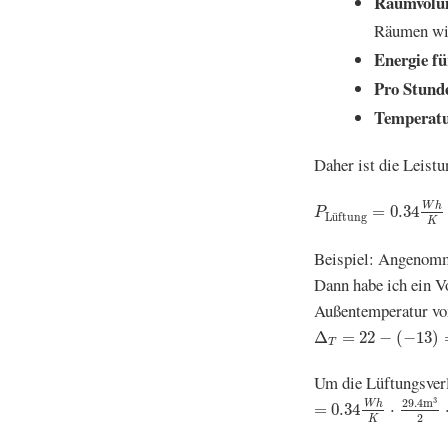
Raumvol
Räumen wir
Energie fü
Pro Stund
Temperatu
Daher ist die Leist
P
Lüftung
=
0.34
W
h
W
h
=
0.34
P
L
ü
ftung
K
Beispiel: Angenomm
Dann habe ich ein 
Außentemperatur vo
Δ
T
=
22
−
(
−
13
)
=
35
K
Δ
=
22
−
(
−
13
)
T
Um die Lüftungsver
=
0.34
W
h
K
⋅
29.4
m
3
3
29.4
m
W
h
=
0.34
⋅
2
K