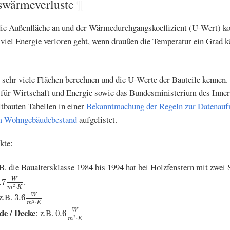
swärmeverluste
¶
ie Außenfläche an und der Wärmedurchgangskoeffizient (U-Wert) k
viel Energie verloren geht, wenn draußen die Temperatur ein Grad käl
 sehr viele Flächen berechnen und die U-Werte der Bauteile kennen.
ür Wirtschaft und Energie sowie das Bundesministerium des Inner
tbauten Tabellen in einer
Bekanntmachung der Regeln zur Datenau
m Wohngebäudebestand
aufgelistet.
kte:
.B. die Baualtersklasse 1984 bis 1994 hat bei Holzfenstern mit zwei
.7
W
m
2
⋅
K
.
W
.7
2
⋅
m
K
3.6
W
m
2
⋅
K
 z.B.
W
3.6
2
⋅
m
K
0.6
W
m
2
⋅
K
e / Decke
: z.B.
W
0.6
2
⋅
m
K