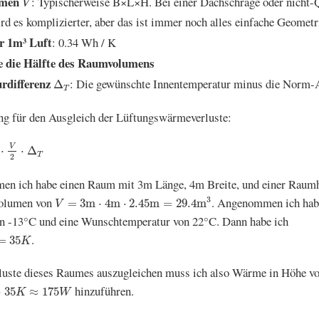
umen
: Typischerweise B×L×H. Bei einer Dachschräge oder nicht
V
d es komplizierter, aber das ist immer noch alles einfache Geometr
r 1m³ Luft
: 0.34 Wh / K
e die Hälfte des Raumvolumens
Δ
T
rdifferenz
: Die gewünschte Innentemperatur minus die Norm-
Δ
T
ung für den Ausgleich der Lüftungswärmeverluste:
K
⋅
V
2
⋅
Δ
T
V
⋅
⋅
Δ
T
2
en ich habe einen Raum mit 3m Länge, 4m Breite, und einer Raum
V
=
3
m
⋅
4
m
⋅
2.45
m
=
29.4
m
3
Volumen von
. Angenommen ich hab
3
=
3
m
⋅
4
m
⋅
2.45
m
=
29.4
m
V
n -13°C und eine Wunschtemperatur von 22°C. Dann habe ich
.
=
35
K
luste dieses Raumes auszugleichen muss ich also Wärme in Höhe v
2
⋅
35
K
≈
175
W
hinzuführen.
⋅
35
≈
175
K
W