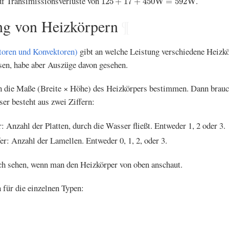
f Transimissionsverluste von
.
125
+
17
+
450
W
=
592
W
ng von Heizkörpern
¶
oren und Konvektoren)
gibt an welche Leistung verschiedene Heizkö
sen, habe aber Auszüge davon gesehen.
n die Maße (Breite × Höhe) des Heizkörpers bestimmen. Dann brau
er besteht aus zwei Ziffern:
r: Anzahl der Platten, durch die Wasser fließt. Entweder 1, 2 oder 3.
er: Anzahl der Lamellen. Entweder 0, 1, 2, oder 3.
h sehen, wenn man den Heizkörper von oben anschaut.
 für die einzelnen Typen: