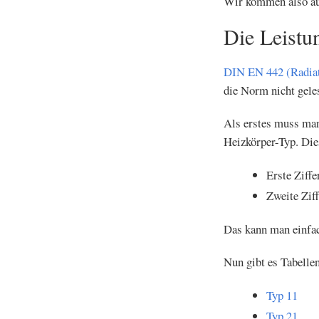
Wir kommen also au
Die Leistu
DIN EN 442 (Radiat
die Norm nicht gele
Als erstes muss ma
Heizkörper-Typ. Dies
Erste Ziffe
Zweite Ziff
Das kann man einfac
Nun gibt es Tabellen
Typ 11
Typ 21