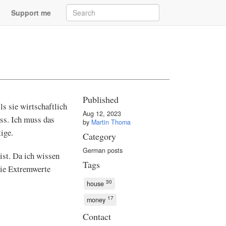
Support me
Published
s sie wirtschaftlich
Aug 12, 2023
ss. Ich muss das
by
Martin Thoma
ige.
Category
German posts
ist. Da ich wissen
Tags
die Extremwerte
30
house
17
money
Contact