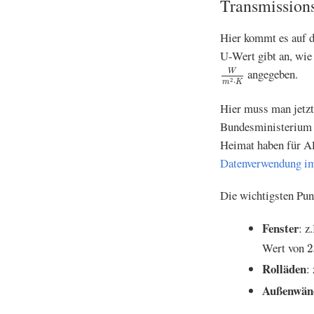
Transmission
Hier kommt es auf d
U-Wert gibt an, wie 
W
m
2
⋅
K
angegeben.
W
2
⋅
m
K
Hier muss man jetzt
Bundesministerium f
Heimat haben für Al
Datenverwendung i
Die wichtigsten Pun
Fenster
: z
2
Wert von
2
Rolläden
:
Außenwänd