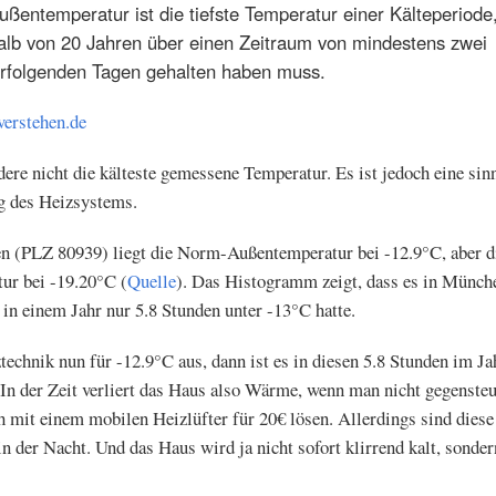
ßentemperatur ist die tiefste Temperatur einer Kälteperiode
alb von 20 Jahren über einen Zeitraum von mindestens zwei
rfolgenden Tagen gehalten haben muss.
verstehen.de
dere nicht die kälteste gemessene Temperatur. Es ist jedoch eine si
g des Heizsystems.
n (PLZ 80939) liegt die Norm-Außentemperatur bei -12.9°C, aber di
ur bei -19.20°C (
Quelle
). Das Histogramm zeigt, dass es in Münch
in einem Jahr nur 5.8 Stunden unter -13°C hatte.
echnik nun für -12.9°C aus, dann ist es in diesen 5.8 Stunden im Ja
 In der Zeit verliert das Haus also Wärme, wenn man nicht gegenste
h mit einem mobilen Heizlüfter für 20€ lösen. Allerdings sind diese
n der Nacht. Und das Haus wird ja nicht sofort klirrend kalt, sonder