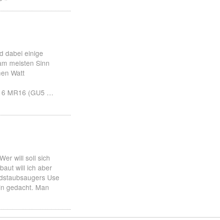
d dabei einige
 am meisten Sinn
men Watt
R16 MR16 (GU5 …
er will soll sich
aut will ich aber
ndstaubsaugers Use
in gedacht. Man