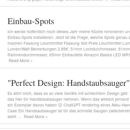
Einbau-Spots
Ich werde hoffentlich noch dieses Jahr meine Küche renovieren un
Einbau-Spots installieren. Jetzt ist die Frage, welche Spots genau
machen Fassung Leuchtmittel Fassung Volt Preis Leuchtmittel Lu
Lumen/Watt Bemerkungen 2.89€: 51mm Lochdurchmesser, 81mm
Rahmendurchmesser, 65mm Einbautiefe Amazon Basics LED M
Read More »
"Perfect Design: Handstaubsauger"
Es stört mich, dass es so viele Geräte mit schlechtem Design gibt. W
das hier für Handstaubsauger nehmen. Wenn das wirklich jemand b
ein Exemplar davon haben 😉 ChatGPT rendering eines Akku-Ha
Case Ein Handsaubsauger ist für das schnelle Saugen zwischendr
sieht …
Read More »