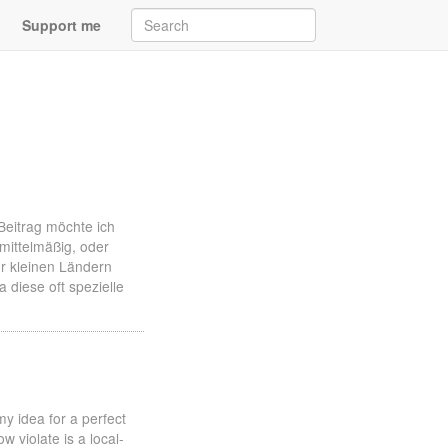
Support me
Beitrag möchte ich
mittelmäßig, oder
hr kleinen Ländern
 diese oft spezielle
my idea for a perfect
w violate is a local-