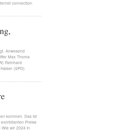
nternet connection.
ing,
agt. Anwesend
iffer Max Thoma
FW) Reinhard
 Halser (SPD)
re
ehen kommen. Das ist
 exorbitanten Preise
Wie wir 2024 in