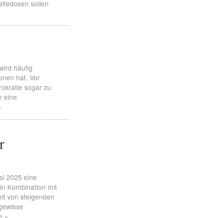
altedosen sollen
wird häufig
onen hat. Vor
rokratie sogar zu
h eine
»
r
ai 2025 eine
in Kombination mit
eit von steigenden
 gewisse
e »