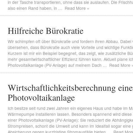
in der Tasche transportieren, ohne dass sie auslaufen. Die Frischh
also einen Rand haben, in …
Read More »
Hilfreiche Bürokratie
Wir schimpfen oft über Bürokratie und fordern ihren Abbau. Dabei 
übersehen, dass Bürokratie auch viele Vorteile und wichtige Funkti
Kurzem ist mir ein Beispiel begegnet, das zeigt, wie zusätzliche Bü
mehr gesamtwirtschaftlicher Effizienz führen kann. Aktuell plane ic
Photovoltaikanlage (PV-Anlage) auf meinem Dach …
Read More 
Wirtschaftlichkeitsberechnung eine
Photovoltaikanlage
Ich besitze seit rund zwei Jahren ein eigenes Haus und habe im M
Wärmepumpe installieren lassen. Besonders spannend wird diese 
einer Photovoltaikanlage (PV-Anlage): Sie reduziert die Abhängigk
Strompreisen, schont die Umwelt und kann im Idealfall sogar eine
Absicherung gegen kurzfristige Stromausfälle bieten …
Read Mor