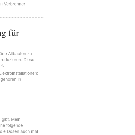
en Verbrenner
g für
höne Altbauten zu
 reduzieren. Diese
 ⚠️
ektroinstallationen:
 gehören in
 gibt. Mein
che folgende
l die Dosen auch mal