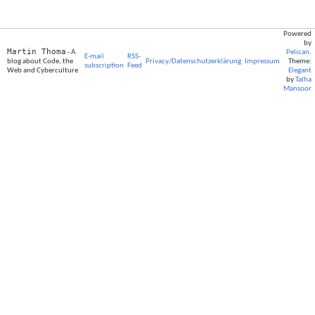
Powered
by
Martin Thoma
- A
Pelican
.
E-mail
RSS-
blog about Code, the
Privacy/Datenschutzerklärung
Impressum
Theme:
subscription
Feed
Web and Cyberculture
Elegant
by
Talha
Mansoor