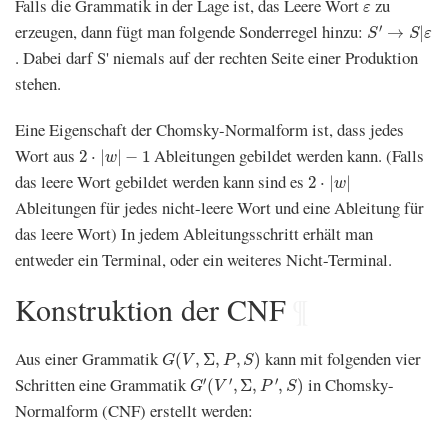
ε
Falls die Grammatik in der Lage ist, das Leere Wort
zu
ε
S
′
→
S
|
ε
erzeugen, dann fügt man folgende Sonderregel hinzu:
′
→
|
S
S
ε
. Dabei darf S' niemals auf der rechten Seite einer Produktion
stehen.
Eine Eigenschaft der Chomsky-Normalform ist, dass jedes
2
⋅
|
w
|
−
1
Wort aus
Ableitungen gebildet werden kann. (Falls
2
⋅
|
|
−
1
w
2
⋅
|
w
|
das leere Wort gebildet werden kann sind es
2
⋅
|
|
w
Ableitungen für jedes nicht-leere Wort und eine Ableitung für
das leere Wort) In jedem Ableitungsschritt erhält man
entweder ein Terminal, oder ein weiteres Nicht-Terminal.
Konstruktion der CNF
¶
G
(
V
,
Σ
,
P
,
S
)
Aus einer Grammatik
kann mit folgenden vier
(
,
Σ
,
,
)
G
V
P
S
G
′
(
V
′
,
Σ
,
P
′
,
S
)
Schritten eine Grammatik
in Chomsky-
′
′
′
(
,
Σ
,
,
)
G
V
P
S
Normalform (CNF) erstellt werden: