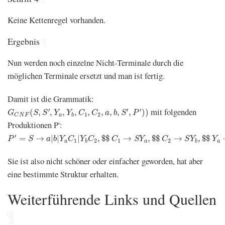
Keine Kettenregel vorhanden.
Ergebnis
¶
Nun werden noch einzelne Nicht-Terminale durch die
möglichen Terminale ersetzt und man ist fertig.
Damit ist die Grammatik:
G
C
N
F
(
S
,
S
′
,
Y
a
,
Y
b
,
C
1
,
C
2
,
a
,
b
,
S
′
,
P
′
)
)
mit folgenden
′
′
′
(
,
,
,
,
,
,
,
,
,
)
)
G
S
S
Y
Y
C
C
a
b
S
P
1
2
a
b
C
N
F
Produktionen P':
P
′
=
S
→
a
|
b
|
Y
a
C
1
|
Y
b
C
2
,
$
$
C
1
→
S
Y
a
,
$
$
C
2
→
S
Y
b
,
$
$
Y
a
→
a
,
$
$
′
=
→
|
|
|
,
$
$
→
,
$
$
→
,
$
$
P
S
a
b
Y
C
Y
C
C
S
Y
C
S
Y
Y
1
2
1
2
a
a
a
b
b
Sie ist also nicht schöner oder einfacher geworden, hat aber
eine bestimmte Struktur erhalten.
Weiterführende Links und Quellen
¶