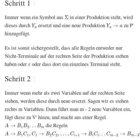
Schritt 1
¶
Σ
Immer wenn ein Symbol aus
in einer Produktion steht, wird
Σ
Y
a
Y
a
→
a
dieses durch
ersetzt und eine neue Produktion
zu P'
→
Y
Y
a
a
a
hinzugefügt.
Es ist somit sichergestellt, dass alle Regeln entweder nur
Nicht-Terminale auf der rechten Seite der Produktion stehen
ε
haben oder
oder dass dort ein einzelnes Terminal steht.
ε
Schritt 2
¶
Immer wenn mehr als zwei Variablen auf der rechten Seite
stehen, werden diese durch neue ersetzt. Sagen wir es stehen
rechts m Variablen. Dann führt man m - 2 neue Variablen ein,
fügt diese zu V' hinzu, und macht aus einer Regel
A
→
B
1
B
2
.
.
.
B
m
die Regeln
→
.
.
.
A
B
B
B
1
2
m
A
→
B
1
C
1
,
C
1
→
B
2
C
2
,
.
.
.
,
C
i
+
1
→
B
i
C
i
.
.
.
C
m
−
2
→
B
m
−
3
C
m
−
3
→
,
→
,
.
.
.
,
→
.
.
.
→
A
B
C
C
B
C
C
B
C
C
B
1
1
1
2
2
+
1
−
2
−
3
i
i
i
m
m