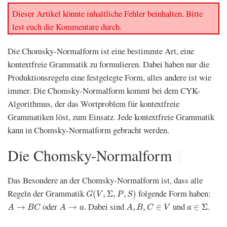
Dieser Artikel könnte inhaltliche Fehler beinhalten. Bitte
lest euch die Kommentare durch.
Die Chomsky-Normalform ist eine bestimmte Art, eine
kontextfreie Grammatik zu formulieren. Dabei haben nur die
Produktionsregeln eine festgelegte Form, alles andere ist wie
immer. Die Chomsky-Normalform kommt bei dem CYK-
Algorithmus, der das Wortproblem für kontextfreie
Grammatiken löst, zum Einsatz. Jede kontextfreie Grammatik
kann in Chomsky-Normalform gebracht werden.
Die Chomsky-Normalform
¶
Das Besondere an der Chomsky-Normalform ist, dass alle
G
(
V
,
Σ
,
P
,
S
)
Regeln der Grammatik
folgende Form haben:
(
,
Σ
,
,
)
G
V
P
S
A
→
B
C
A
→
a
A
,
B
,
C
∈
V
a
∈
Σ
oder
. Dabei sind
und
.
→
→
,
,
∈
∈
Σ
A
B
C
A
a
A
B
C
V
a