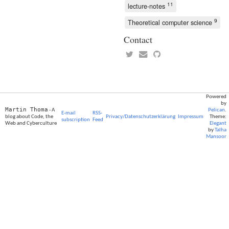
11
lecture-notes
9
Theoretical computer science
Contact
Powered
by
Martin Thoma
- A
Pelican
.
E-mail
RSS-
blog about Code, the
Privacy/Datenschutzerklärung
Impressum
Theme:
subscription
Feed
Web and Cyberculture
Elegant
by
Talha
Mansoor