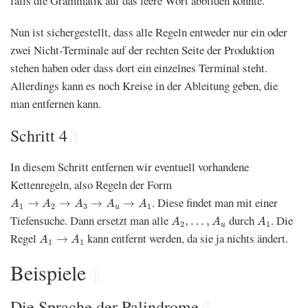
falls die Grammatik auf das leere Wort abbilden konnte.
Nun ist sichergestellt, dass alle Regeln entweder nur ein oder
zwei Nicht-Terminale auf der rechten Seite der Produktion
stehen haben oder dass dort ein einzelnes Terminal steht.
Allerdings kann es noch Kreise in der Ableitung geben, die
man entfernen kann.
Schritt 4
¶
In diesem Schritt entfernen wir eventuell vorhandene
Kettenregeln, also Regeln der Form
A
1
→
A
2
→
A
3
→
A
u
→
A
1
. Diese findet man mit einer
→
→
→
→
A
A
A
A
A
1
2
3
1
u
A
2
,
.
.
.
,
A
u
A
1
Tiefensuche. Dann ersetzt man alle
durch
. Die
,
.
.
.
,
A
A
A
2
1
u
A
1
→
A
1
Regel
kann entfernt werden, da sie ja nichts ändert.
→
A
A
1
1
Beispiele
¶
Die Sprache der Palindrome
¶