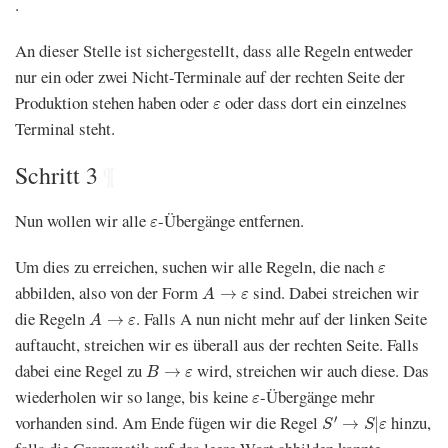
.
An dieser Stelle ist sichergestellt, dass alle Regeln entweder
nur ein oder zwei Nicht-Terminale auf der rechten Seite der
ε
Produktion stehen haben oder
oder dass dort ein einzelnes
ε
Terminal steht.
Schritt 3
¶
ε
Nun wollen wir alle
-Übergänge entfernen.
ε
ε
Um dies zu erreichen, suchen wir alle Regeln, die nach
ε
A
→
ε
abbilden, also von der Form
sind. Dabei streichen wir
→
A
ε
A
→
ε
die Regeln
. Falls A nun nicht mehr auf der linken Seite
→
A
ε
auftaucht, streichen wir es überall aus der rechten Seite. Falls
B
→
ε
dabei eine Regel zu
wird, streichen wir auch diese. Das
→
B
ε
ε
wiederholen wir so lange, bis keine
-Übergänge mehr
ε
S
′
→
S
|
ε
vorhanden sind. Am Ende fügen wir die Regel
hinzu,
′
→
|
S
S
ε