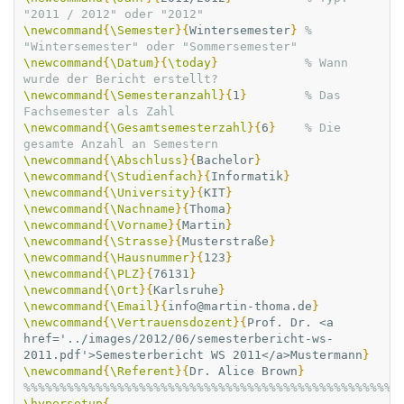
"2011 / 2012" oder "2012"
\newcommand
{
\Semester
}{
Wintersemester
}
% 
"Wintersemester" oder "Sommersemester"
\newcommand
{
\Datum
}{
\today
}
% Wann 
wurde der Bericht erstellt?
\newcommand
{
\Semesteranzahl
}{
1
}
% Das 
Fachsemester als Zahl
\newcommand
{
\Gesamtsemesterzahl
}{
6
}
% Die 
gesamte Anzahl an Semestern
\newcommand
{
\Abschluss
}{
Bachelor
}
\newcommand
{
\Studienfach
}{
Informatik
}
\newcommand
{
\University
}{
KIT
}
\newcommand
{
\Nachname
}{
Thoma
}
\newcommand
{
\Vorname
}{
Martin
}
\newcommand
{
\Strasse
}{
Musterstraße
}
\newcommand
{
\Hausnummer
}{
123
}
\newcommand
{
\PLZ
}{
76131
}
\newcommand
{
\Ort
}{
Karlsruhe
}
\newcommand
{
\Email
}{
info@martin-thoma.de
}
\newcommand
{
\Vertrauensdozent
}{
Prof. Dr. <a 
href='../images/2012/06/semesterbericht-ws-
2011.pdf'>Semesterbericht WS 2011</a>Mustermann
}
\newcommand
{
\Referent
}{
Dr. Alice Brown
}
%%%%%%%%%%%%%%%%%%%%%%%%%%%%%%%%%%%%%%%%%%%%%%%%%%%%
\hypersetup
{