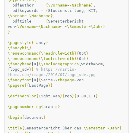
  pdfauthor   = 
{
\Vorname
~
\Nachname
}
,

  pdfkeywords = 
{
Studienstiftung; KIT; 
\Vorname
~
\Nachname
}
,

  pdftitle    = 
{
Semesterbericht 
von~
\Vorname
~
\Nachname
~-~
\Semester
~
\Jahr
}
}
\pagestyle
{
fancy
}
\fancyhf
{}
\renewcommand
{
\headrulewidth
}{
0pt
}
\renewcommand
{
\footrulewidth
}{
0pt
}
\fancyhead
[R]
{
\includegraphics
[width=5cm]
{
logo
_
sdv
}}
% https://martin-
thoma.com/images/2016/07/logo_sdv.jpg
\fancyfoot
[R]
{
Seite~
\thepage
~von 
\pageref
{
LastPage
}}
\definecolor
{
LightCyan
}{
rgb
}{
0.88,1,1
}
\pagenumbering
{
arabic
}
\begin
{
document
}
\title
{
Semesterbericht über das 
\Semester
\Jahr
}