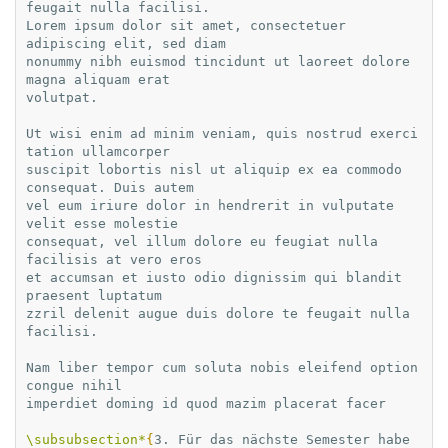
feugait nulla facilisi.

Lorem ipsum dolor sit amet, consectetuer 
adipiscing elit, sed diam

nonummy nibh euismod tincidunt ut laoreet dolore 
magna aliquam erat

volutpat.

Ut wisi enim ad minim veniam, quis nostrud exerci 
tation ullamcorper

suscipit lobortis nisl ut aliquip ex ea commodo 
consequat. Duis autem

vel eum iriure dolor in hendrerit in vulputate 
velit esse molestie

consequat, vel illum dolore eu feugiat nulla 
facilisis at vero eros

et accumsan et iusto odio dignissim qui blandit 
praesent luptatum

zzril delenit augue duis dolore te feugait nulla 
facilisi.

Nam liber tempor cum soluta nobis eleifend option 
congue nihil

imperdiet doming id quod mazim placerat facer

\subsubsection*
{
3. Für das nächste Semester habe 