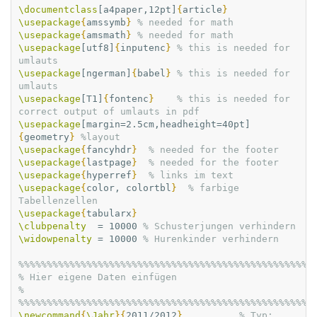
\documentclass
[a4paper,12pt]
{
article
}
\usepackage
{
amssymb
}
% needed for math
\usepackage
{
amsmath
}
% needed for math
\usepackage
[utf8]
{
inputenc
}
% this is needed for 
umlauts
\usepackage
[ngerman]
{
babel
}
% this is needed for 
umlauts
\usepackage
[T1]
{
fontenc
}
% this is needed for 
correct output of umlauts in pdf
\usepackage
[margin=2.5cm,headheight=40pt]
{
geometry
}
%layout
\usepackage
{
fancyhdr
}
% needed for the footer
\usepackage
{
lastpage
}
% needed for the footer
\usepackage
{
hyperref
}
% links im text
\usepackage
{
color, colortbl
}
% farbige 
Tabellenzellen
\usepackage
{
tabularx
}
\clubpenalty
  = 10000 
% Schusterjungen verhindern
\widowpenalty
 = 10000 
% Hurenkinder verhindern
%%%%%%%%%%%%%%%%%%%%%%%%%%%%%%%%%%%%%%%%%%%%%%%%%%%%
% Hier eigene Daten einfügen                                        
%
%%%%%%%%%%%%%%%%%%%%%%%%%%%%%%%%%%%%%%%%%%%%%%%%%%%%
\newcommand
{
\Jahr
}{
2011/2012
}
% Typ: 