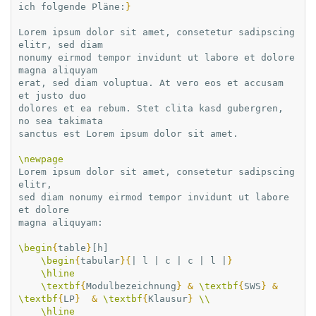
ich folgende Pläne:
}
Lorem ipsum dolor sit amet, consetetur sadipscing 
elitr, sed diam

nonumy eirmod tempor invidunt ut labore et dolore 
magna aliquyam

erat, sed diam voluptua. At vero eos et accusam 
et justo duo

dolores et ea rebum. Stet clita kasd gubergren, 
no sea takimata

sanctus est Lorem ipsum dolor sit amet.

\newpage
Lorem ipsum dolor sit amet, consetetur sadipscing 
elitr,

sed diam nonumy eirmod tempor invidunt ut labore 
et dolore

magna aliquyam:

\begin
{
table
}
[h]

\begin
{
tabular
}{
| l | c | c | l |
}
\hline
\textbf
{
Modulbezeichnung
}
&
\textbf
{
SWS
}
&
\textbf
{
LP
}
&
\textbf
{
Klausur
}
\\
\hline