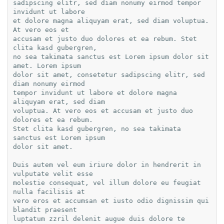
sadipscing elitr, sed diam nonumy eirmod tempor 
invidunt ut labore

et dolore magna aliquyam erat, sed diam voluptua. 
At vero eos et

accusam et justo duo dolores et ea rebum. Stet 
clita kasd gubergren,

no sea takimata sanctus est Lorem ipsum dolor sit 
amet. Lorem ipsum

dolor sit amet, consetetur sadipscing elitr, sed 
diam nonumy eirmod

tempor invidunt ut labore et dolore magna 
aliquyam erat, sed diam

voluptua. At vero eos et accusam et justo duo 
dolores et ea rebum.

Stet clita kasd gubergren, no sea takimata 
sanctus est Lorem ipsum

dolor sit amet.

Duis autem vel eum iriure dolor in hendrerit in 
vulputate velit esse

molestie consequat, vel illum dolore eu feugiat 
nulla facilisis at

vero eros et accumsan et iusto odio dignissim qui 
blandit praesent

luptatum zzril delenit augue duis dolore te 