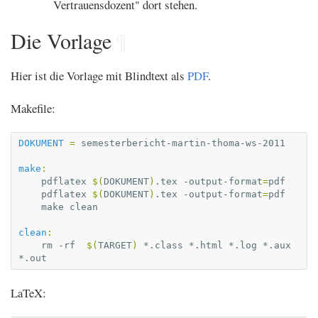
Vertrauensdozent" dort stehen.
Die Vorlage
¶
Hier ist die Vorlage mit Blindtext als
PDF
.
Makefile:
DOKUMENT
=
semesterbericht-martin-thoma-ws-2011

make
:
pdflatex
$(
DOKUMENT
)
.tex
-output-format
=
pdflatex
$(
DOKUMENT
)
.tex
-output-format
=
make
clean

clean
:
rm
-rf
$(
TARGET
)
*.class
*.html
*.log
*.aux
LaTeX: