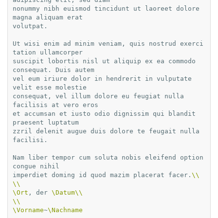
nonummy nibh euismod tincidunt ut laoreet dolore 
magna aliquam erat

volutpat.

Ut wisi enim ad minim veniam, quis nostrud exerci 
tation ullamcorper

suscipit lobortis nisl ut aliquip ex ea commodo 
consequat. Duis autem

vel eum iriure dolor in hendrerit in vulputate 
velit esse molestie

consequat, vel illum dolore eu feugiat nulla 
facilisis at vero eros

et accumsan et iusto odio dignissim qui blandit 
praesent luptatum

zzril delenit augue duis dolore te feugait nulla 
facilisi.

Nam liber tempor cum soluta nobis eleifend option 
congue nihil

imperdiet doming id quod mazim placerat facer.
\\
\\
\Ort
, der 
\Datum\\
\\
\Vorname
~
\Nachname