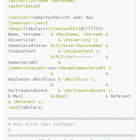
\author
{
\Vorname
\Nachname
}
\date
{
\Datum
}
\section*
{
Semesterbericht über das 
\Semester
~
\Jahr
}
\begin
{
tabularx
}{
\textwidth
}{
@
{}
llllX
}
Name, Vorname:   
&
\Nachname
, 
\Vorname
&
Universität         
&
\University
\\
Semesteradresse: 
&
\Strasse
~
\Hausnummer
&
Studienfach         
&
\Studienfach
\\
&
\PLZ
~
\Ort
~~~~~~~     
&
Semesterzahl        
&
\Semesteranzahl
~von~
\Gesamtsemesterzahl
\\
&
&
Geplanter Abschluss 
&
\Abschluss
\\
&
&
Vertrauensdozent    
&
\Vertrauensdozent
\\
E-Mail           
&
\Email
&
 Refer
&
\Referent
\\
\end
{
tabularx
}
%%%%%%%%%%%%%%%%%%%%%%%%%%%%%%%%%%%%%%%%%%%%%%%%%%%%
% Hier bitte Text einfügen!                                         
%
%%%%%%%%%%%%%%%%%%%%%%%%%%%%%%%%%%%%%%%%%%%%%%%%%%%%