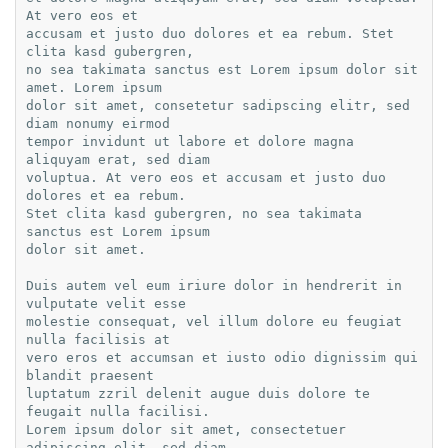
At vero eos et

accusam et justo duo dolores et ea rebum. Stet 
clita kasd gubergren,

no sea takimata sanctus est Lorem ipsum dolor sit 
amet. Lorem ipsum

dolor sit amet, consetetur sadipscing elitr, sed 
diam nonumy eirmod

tempor invidunt ut labore et dolore magna 
aliquyam erat, sed diam

voluptua. At vero eos et accusam et justo duo 
dolores et ea rebum.

Stet clita kasd gubergren, no sea takimata 
sanctus est Lorem ipsum

dolor sit amet.

Duis autem vel eum iriure dolor in hendrerit in 
vulputate velit esse

molestie consequat, vel illum dolore eu feugiat 
nulla facilisis at

vero eros et accumsan et iusto odio dignissim qui 
blandit praesent

luptatum zzril delenit augue duis dolore te 
feugait nulla facilisi.

Lorem ipsum dolor sit amet, consectetuer 
adipiscing elit, sed diam
