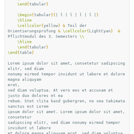
\end
{
tabular
}
\begin
{
tabular
}{
| l | l | l | l |
}
\hline
\cellcolor
{
yellow
}
&
 Teil der 
Orientierungsprüfung 
&
\cellcolor
{
LightCyan
}
&
Pflichtmodul des 3. Semesters 
\\
\hline
\end
{
tabular
}
\end
{
table
}
Lorem ipsum dolor sit amet, consetetur sadipscing 
elitr, sed diam

nonumy eirmod tempor invidunt ut labore et dolore 
magna aliquyam

erat,

sed diam voluptua. At vero eos et accusam et 
justo duo dolores et ea

rebum. Stet clita kasd gubergren, no sea takimata 
sanctus est Lorem

ipsum dolor sit amet. Lorem ipsum dolor sit amet, 
consetetur

sadipscing elitr, sed diam nonumy eirmod tempor 
invidunt ut labore

et dolore magna aliquyam erat, sed diam voluptua. 