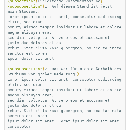
\subsection*
{
Einleitende Zusammenfassung
}
\subsubsection*
{
1. Auf diesem Stand ist jetzt 
mein Studium:
}
Lorem ipsum dolor sit amet, consetetur sadipscing 
elitr, sed diam

nonumy eirmod tempor invidunt ut labore et dolore 
magna aliquyam erat,

sed diam voluptua. At vero eos et accusam et 
justo duo dolores et ea

rebum. Stet clita kasd gubergren, no sea takimata 
sanctus est Lorem

ipsum dolor sit amet.

\subsubsection*
{
2. Das war für mich außerhalb des 
Studiums von großer Bedeutung:
}
Lorem ipsum dolor sit amet, consetetur sadipscing 
elitr, sed diam

nonumy eirmod tempor invidunt ut labore et dolore 
magna aliquyam erat,

sed diam voluptua. At vero eos et accusam et 
justo duo dolores et ea

rebum. Stet clita kasd gubergren, no sea takimata 
sanctus est Lorem

ipsum dolor sit amet. Lorem ipsum dolor sit amet, 
consetetur
