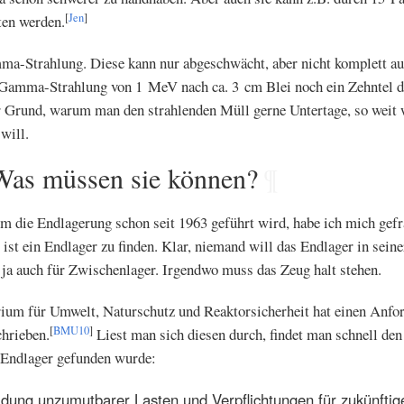
[
Jen
]
en werden.
ma-Strahlung. Diese kann nur abgeschwächt, aber nicht komplett au
r Gamma-Strahlung von 1 MeV nach ca. 3 cm Blei noch ein Zehntel d
er Grund, warum man den strahlenden Müll gerne Untertage, so wei
will.
Was müssen sie können?
¶
m die Endlagerung schon seit 1963 geführt wird, habe ich mich gef
 ist ein Endlager zu finden. Klar, niemand will das Endlager in sein
 ja auch für Zwischenlager. Irgendwo muss das Zeug halt stehen.
um für Umwelt, Naturschutz und Reaktorsicherheit hat einen Anfor
[
BMU10
]
chrieben.
Liest man sich diesen durch, findet man schnell de
 Endlager gefunden wurde:
dung unzumutbarer Lasten und Verpflichtungen für zukünfti