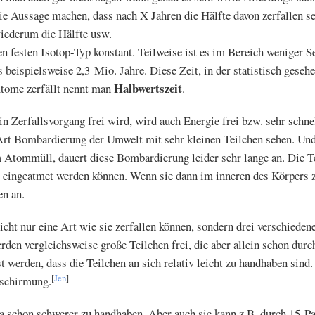
 Aussage machen, dass nach X Jahren die Hälfte davon zerfallen s
iederum die Hälfte usw.
en festen Isotop-Typ konstant. Teilweise ist es im Bereich weniger 
s beispielsweise 2,3 Mio. Jahre. Diese Zeit, in der statistisch gesehe
Halbwertszeit
tome zerfällt nennt man
.
n Zerfallsvorgang frei wird, wird auch Energie frei bzw. sehr schne
 Art Bombardierung der Umwelt mit sehr kleinen Teilchen sehen. Und
 Atommüll, dauert diese Bombardierung leider sehr lange an. Die Te
ht eingeatmet werden können. Wenn sie dann im inneren des Körpers ze
n an.
nicht nur eine Art wie sie zerfallen können, sondern drei verschiedene
den vergleichsweise große Teilchen frei, die aber allein schon durch
 werden, dass die Teilchen an sich relativ leicht zu handhaben sind.
[
Jen
]
bschirmung.
da schon schwerer zu handhaben. Aber auch sie kann z.B. durch 15 P