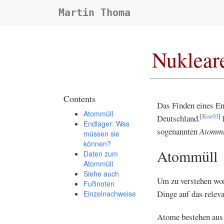
Martin Thoma
Nuklear
Contents
Das Finden eines End
Atommüll
[
Koe03
]
Deutschland.
E
Endlager: Was
sogenannten
Atommü
müssen sie
können?
Atommüll
Daten zum
Atommüll
Siehe auch
Um zu verstehen wor
Fußnoten
Dinge auf das releva
Einzelnachweise
Atome bestehen aus