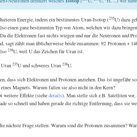
Isotop
nen+Neutronen definiert welches
(
U,
U,
H, ...) wir habe
235
uzieren Energie, indem ein bestimmtes Uran-Isotop (
U) dazu ge
also einen ganz bestimmten Typ von Atom, welchen wir dazu bringe
Da die Elektronen fast nichts wiegen und nur die Neutronen und Pro
nd, sagt zählt man üblicherweise beide zusammen: 92 Protonen + 1
238
Also
U, weil U das Zeichen für Uran ist.
235
238
s Uran
U und schweres Uran
U.
, dass sich Elektronen und Protonen anziehen. Das ist ungefähr so
 eines Magnets. Warum fallen sie also nicht in den Kern?
t weitere Effekte (siehe
details
). Man stelle sich z.B. Satelliten vor
rade so schnell und haben gerade die richtige Entfernung, dass sie w
die nächste Frage stellen: Warum sind die Protonen zusammen? War