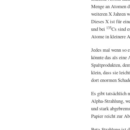
Menge an Atomen die
weiteren X Jahren w
Dieses X ist für ein
135
und bei
Cs sind e
Atome in kleinere A
Jedes mal wenn so ei
könnte das als eine
Spaltprodukten, dem
klein, dass sie leic
dort enormen Schade
Es gibt tatsächlich 
Alpha-Strahlung, wer
und stark abgebremst
Papier reicht zur A
Beta-Strahlung ist 