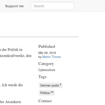
Support me
Published
 der Politik in
Mär 29, 2016
 Atomkraftwerke, den
by
Martin Thoma
Category
Cyberculture
Tags
 Ich werde die
6
German posts
33
Politics
Contact
 Der Atomkern