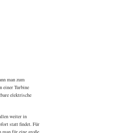
 kann man zum
 einer Turbine
bare elektrische
llen weiter in
rt statt findet. Für
n man für eine große