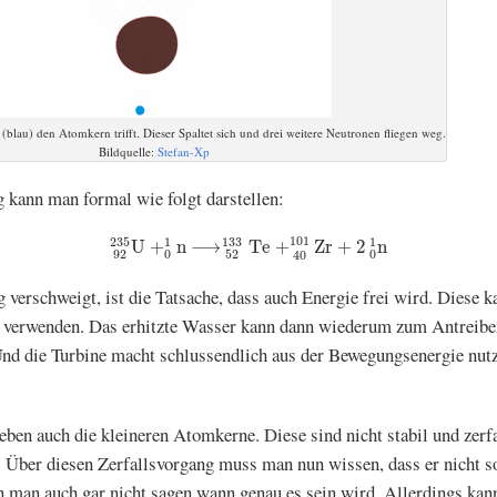
(blau) den Atomkern trifft. Dieser Spaltet sich und drei weitere Neutronen fliegen weg.
Bildquelle:
Stefan-Xp
g kann man formal wie folgt darstellen:
92
235
U
+
0
1
n
⟶
52
133
T
e
+
40
101
Z
r
+
2
0
1
n
101
235
1
133
1
U
+
n
⟶
T
e
+
Z
r
+
2
n
92
0
52
0
40
 verschweigt, ist die Tatsache, dass auch Energie frei wird. Diese
 verwenden. Das erhitzte Wasser kann dann wiederum zum Antreiben
nd die Turbine macht schlussendlich aus der Bewegungsenergie nutz
ben auch die kleineren Atomkerne. Diese sind nicht stabil und zerfa
Über diesen Zerfallsvorgang muss man nun wissen, dass er nicht sofo
 man auch gar nicht sagen wann genau es sein wird. Allerdings kan