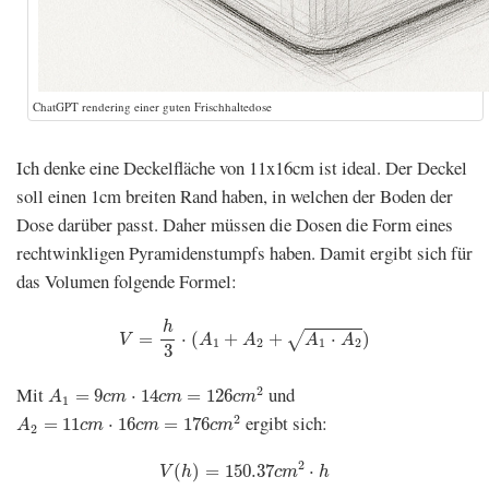
ChatGPT rendering einer guten Frischhaltedose
Ich denke eine Deckelfläche von 11x16cm ist ideal. Der Deckel
soll einen 1cm breiten Rand haben, in welchen der Boden der
Dose darüber passt. Daher müssen die Dosen die Form eines
rechtwinkligen Pyramidenstumpfs haben. Damit ergibt sich für
das Volumen folgende Formel:
V
=
h
3
⋅
(
A
1
+
A
2
+
A
1
⋅
A
2
)
h
=
⋅
(
+
+
⋅
)
√
V
A
A
A
A
1
2
1
2
3
A
1
=
9
c
m
⋅
14
c
m
=
126
c
m
2
Mit
und
2
=
9
⋅
14
=
126
A
c
m
c
m
c
m
1
A
2
=
11
c
m
⋅
16
c
m
=
176
c
m
2
ergibt sich:
2
=
11
⋅
16
=
176
A
c
m
c
m
c
m
2
V
(
h
)
=
150.37
c
m
2
⋅
h
2
(
)
=
150.37
⋅
V
h
c
m
h