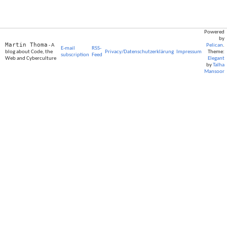
Powered
by
Martin Thoma
- A
Pelican
.
E-mail
RSS-
blog about Code, the
Privacy/Datenschutzerklärung
Impressum
Theme:
subscription
Feed
Web and Cyberculture
Elegant
by
Talha
Mansoor