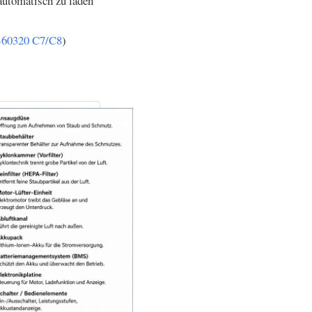
automatisch zu laden
-60320 C7/C8
)