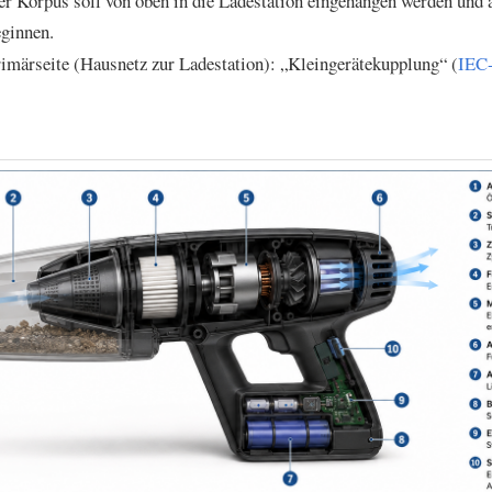
r Korpus soll von oben in die Ladestation eingehangen werden und 
ginnen.
imärseite (Hausnetz zur Ladestation): „Kleingerätekupplung“ (
IEC