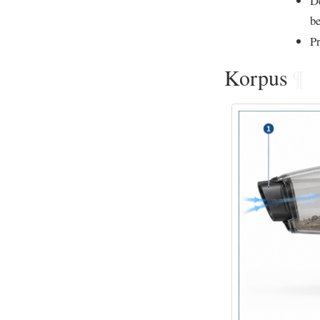
De
be
Pr
Korpus
¶