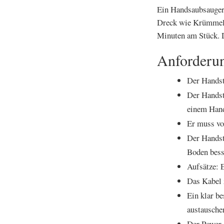
Ein Handsaubsauger 
Dreck wie Krümmel,
Minuten am Stück. 
Anforderu
Der Handst
Der Handst
einem Hand
Er muss vol
Der Handst
Boden bess
Aufsätze: E
Das Kabel 
Ein klar b
austausche
Der Power-