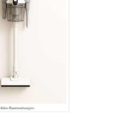
 Akku-Handstaubsaugers
¶