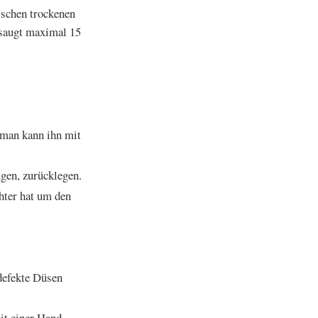
sschen trockenen
saugt maximal 15
 man kann ihn mit
ugen, zurücklegen.
hter hat um den
defekte Düsen
it einer Hand