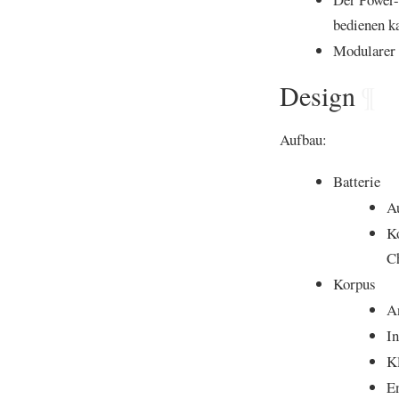
bedienen k
Modularer 
Design
¶
Aufbau:
Batterie
A
Ko
C
Korpus
An
In
K
En