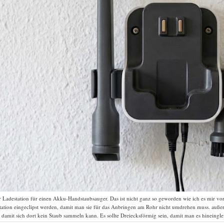
 Ladestation für einen Akku-Handstaubsauger. Das ist nicht ganz so geworden wie ich es mir vors
Station eingeclipst werden, damit man sie für das Anbringen am Rohr nicht umdrehen muss. auße
, damit sich dort kein Staub sammeln kann. Es sollte Dreiecksförmig sein, damit man es hineingle