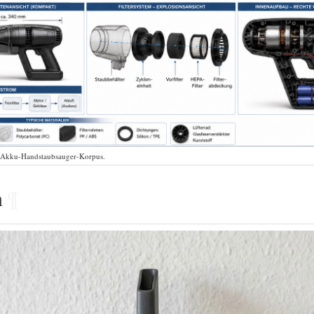
 Akku-Handstaubsauger-Korpus.
n
¶