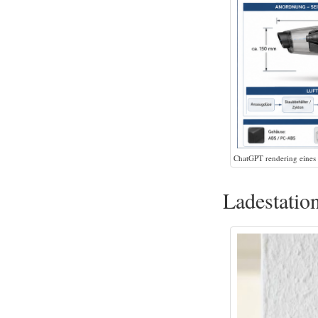
ChatGPT rendering eines
Ladestatio