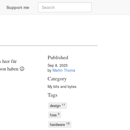
Support me
"
Published
 hier für
Sep 8, 2025
avon haben 😉
by
Martin Thoma
Category
My bits and bytes
Tags
11
design
3
foss
10
hardware