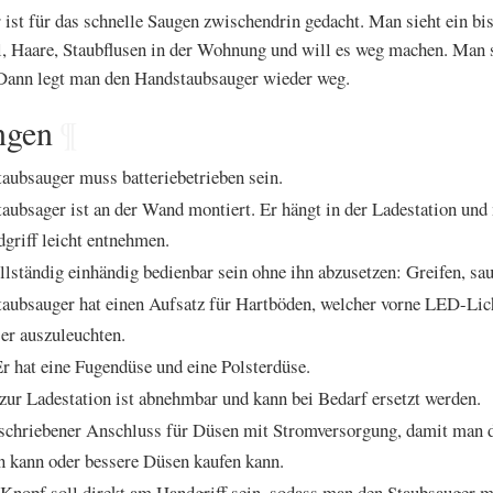
ist für das schnelle Saugen zwischendrin gedacht. Man sieht ein bi
 Haare, Staubflusen in der Wohnung und will es weg machen. Man 
Dann legt man den Handstaubsauger wieder weg.
ngen
¶
aubsauger muss batteriebetrieben sein.
aubsager ist an der Wand montiert. Er hängt in der Ladestation und
griff leicht entnehmen.
lständig einhändig bedienbar sein ohne ihn abzusetzen: Greifen, sa
aubsauger hat einen Aufsatz für Hartböden, welcher vorne LED-Lic
er auszuleuchten.
r hat eine Fugendüse und eine Polsterdüse.
zur Ladestation ist abnehmbar und kann bei Bedarf ersetzt werden.
eschriebener Anschluss für Düsen mit Stromversorgung, damit man 
n kann oder bessere Düsen kaufen kann.
Knopf soll direkt am Handgriff sein, sodass man den Staubsauger m