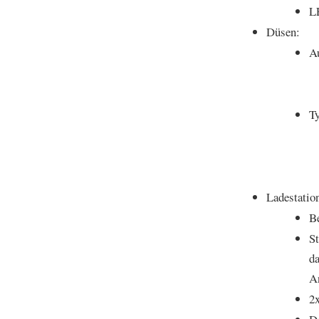
L
Düsen:
A
T
Ladestatio
Be
St
da
An
2x