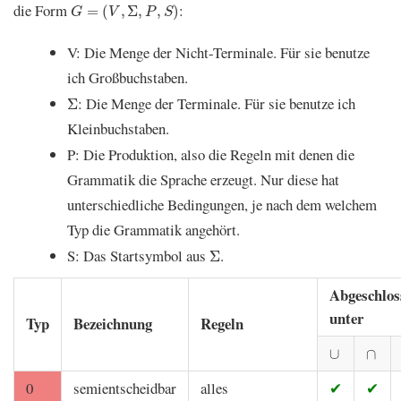
G
=
(
V
,
Σ
,
P
,
S
)
die Form
:
=
(
,
Σ
,
,
)
G
V
P
S
V: Die Menge der Nicht-Terminale. Für sie benutze
ich Großbuchstaben.
Σ
: Die Menge der Terminale. Für sie benutze ich
Σ
Kleinbuchstaben.
P: Die Produktion, also die Regeln mit denen die
Grammatik die Sprache erzeugt. Nur diese hat
unterschiedliche Bedingungen, je nach dem welchem
Typ die Grammatik angehört.
Σ
S: Das Startsymbol aus
.
Σ
Abgeschlos
unter
Typ
Bezeichnung
Regeln
∪
∩
∪
∩
0
semientscheidbar
alles
✔
✔