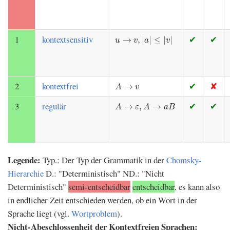
u
→
v
,
|
a
|
≤
|
v
|
1
kontextsensitiv
✔
✔
→
,
|
|
≤
|
|
u
v
a
v
A
→
v
2
kontextfrei
✔
✘
→
A
v
A
→
ε
,
A
→
a
B
3
regulär
✔
✔
→
,
→
A
ε
A
a
B
Legende:
Typ.: Der Typ der Grammatik in der
Chomsky-
Hierarchie
D.: "Deterministisch" ND.: "Nicht
Deterministisch"
semi-entscheidbar
entscheidbar
, es kann also
in endlicher Zeit entschieden werden, ob ein Wort in der
Sprache liegt (vgl.
Wortproblem
).
Nicht-Abeschlossenheit der Kontextfreien Sprachen: