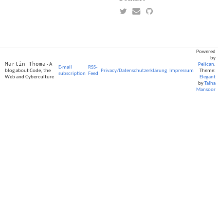
Powered
by
Martin Thoma
- A
Pelican
.
E-mail
RSS-
blog about Code, the
Privacy/Datenschutzerklärung
Impressum
Theme:
subscription
Feed
Web and Cyberculture
Elegant
by
Talha
Mansoor