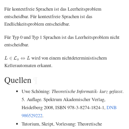
Für kontextfreie Sprachen ist das Leerheitsproblem
entscheidbar. Für kontextfreie Sprachen ist das
Endlichkeitsproblem entscheidbar.
Für Typ 0 und Typ 1 Sprachen ist das Leerheitsproblem nicht
entscheidbar.
L
∈
L
2
⇔
L
wird von einem nichtdeterministischem
∈
⇔
L
L
L
2
Kellerautomaten erkannt.
Quellen
¶
Uwe Schöning:
Theoretische Informatik- kurz gefasst
.
5. Auflage. Spektrum Akademischer Verlag,
Heidelberg
2008
, ISBN 978-3-8274-1824-1,
DNB
986529222
.
Tutorium, Skript, Vorlesung: Theoretische