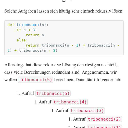
Solche Aufgaben lassen sich häufig sehr einfach rekursiv lösen:
def
tribonacci
(
n
):
if
n
<
3
:
return
n
else
:
return
tribonacci
(
n
-
1
)
+
tribonacci
(
n
-
2
)
+
tribonacci
(
n
-
3
)
Allerdings hat diese rekursive Lösung den riesigen nachteil,
dass viele Berechnungen redundant sind. Angenommen, wir
wollen
berechnen. Dann läuft folgendes ab:
tribonacci(5)
Aufruf
tribonacci(5)
Aufruf
tribonacci(4)
Aufruf
tribonacci(3)
Aufruf
tribonacci(2)
Aufruf
tribonacci(1)