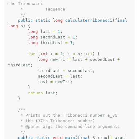
the Tribonacci
     *         sequence
     */
public
static
long
calculateTribonacci
(
final
long
n
)
{
long
last
=
1
;
long
secondLast
=
1
;
long
thirdLast
=
1
;
for
(
int
i
=
2
;
i
<
n
;
i
++
)
{
long
newTri
=
last
+
secondLast
+
thirdLast
;
thirdLast
=
secondLast
;
secondLast
=
last
;
last
=
newTri
;
}
return
last
;
}
/**
     * Prints out the Tribonacci number a_36
     * the (37th Tribonacci number)
     * @param args the command line arguments
     */
public
static
void
main
(
final
String
[]
args
)