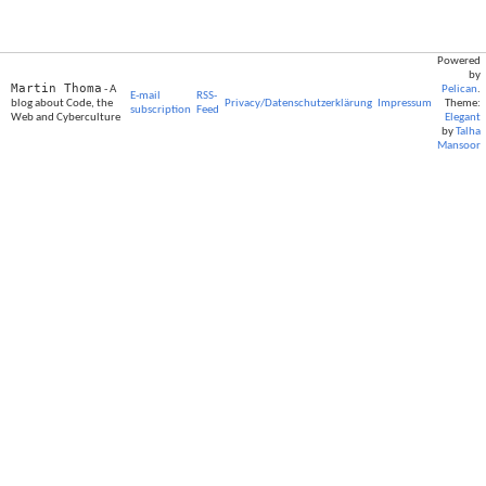
Powered
by
Martin Thoma
- A
Pelican
.
E-mail
RSS-
blog about Code, the
Privacy/Datenschutzerklärung
Impressum
Theme:
subscription
Feed
Web and Cyberculture
Elegant
by
Talha
Mansoor