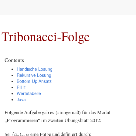
Tribonacci-Folge
Contents
Händische Lösung
Rekursive Lösung
Bottom-Up Ansatz
Fill it
Wertetabelle
Java
Folgende Aufgabe gab es (sinngemäß) für das Modul
„Programmieren“ im zweiten Übungsblatt 2012:
(
a
n
)
n
∈
N
Sei
eine Folge und definiert durch:
(
)
a
N
∈
n
n