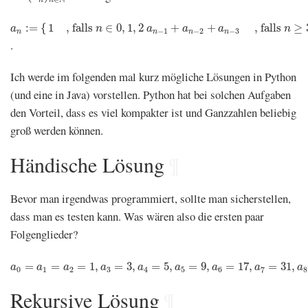
a
n
:=
{
1
, falls
n
∈
0
,
1
,
2
a
n
−
1
+
a
n
−
2
+
a
n
−
3
, falls
n
≥
3
:
=
{
1
, falls 
∈
0
,
1
,
2
+
+
, falls 
≥
a
n
a
a
a
n
−
1
−
2
−
3
n
n
n
n
.
Ich werde im folgenden mal kurz mögliche Lösungen in Python
(und eine in Java) vorstellen. Python hat bei solchen Aufgaben
den Vorteil, dass es viel kompakter ist und Ganzzahlen beliebig
groß werden können.
Händische Lösung
¶
Bevor man irgendwas programmiert, sollte man sicherstellen,
dass man es testen kann. Was wären also die ersten paar
Folgenglieder?
a
0
=
a
1
=
a
2
=
1
,
a
3
=
3
,
a
4
=
5
,
a
5
=
9
,
a
6
=
17
,
a
7
=
31
,
a
8
=
57
=
=
=
1
,
=
3
,
=
5
,
=
9
,
=
17
,
=
31
,
a
a
a
a
a
a
a
a
a
0
1
2
3
4
5
6
7
8
Rekursive Lösung
¶