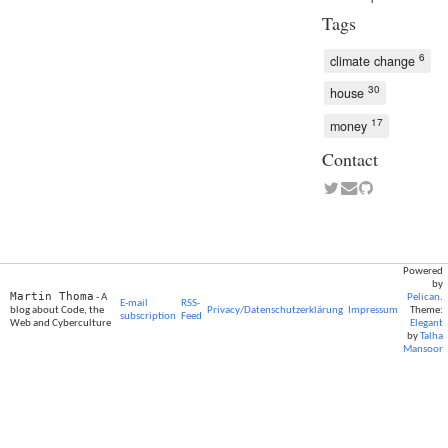
Tags
6
climate change
30
house
17
money
Contact
Powered
by
Martin Thoma
- A
Pelican
.
E-mail
RSS-
blog about Code, the
Privacy/Datenschutzerklärung
Impressum
Theme:
subscription
Feed
Web and Cyberculture
Elegant
by
Talha
Mansoor