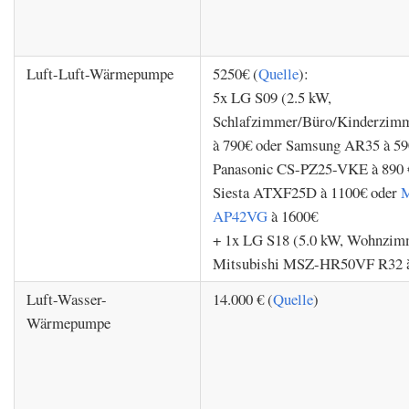
Luft-Luft-Wärmepumpe
5250€ (
Quelle
):
5x LG S09 (2.5 kW,
Schlafzimmer/Büro/Kinderzim
à 790€ oder Samsung AR35 à 59
Panasonic CS-PZ25-VKE à 890 €
Siesta ATXF25D à 1100€ oder
M
AP42VG
à 1600€
+ 1x LG S18 (5.0 kW, Wohnzim
Mitsubishi MSZ-HR50VF R32 
Luft-Wasser-
14.000 € (
Quelle
)
Wärmepumpe