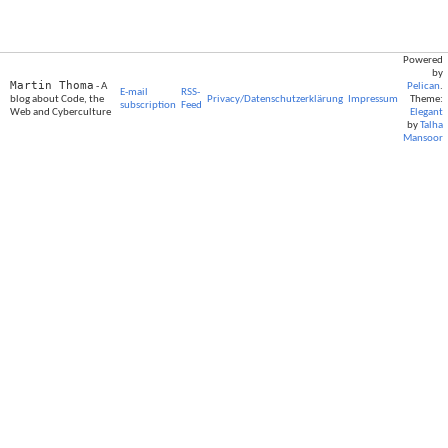
Powered
by
Martin Thoma
- A
Pelican
.
E-mail
RSS-
blog about Code, the
Privacy/Datenschutzerklärung
Impressum
Theme:
subscription
Feed
Web and Cyberculture
Elegant
by
Talha
Mansoor