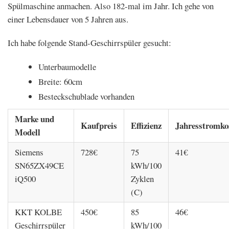
Spülmaschine anmachen. Also 182-mal im Jahr. Ich gehe von
einer Lebensdauer von 5 Jahren aus.
Ich habe folgende Stand-Geschirrspüler gesucht:
Unterbaumodelle
Breite: 60cm
Besteckschublade vorhanden
Marke und
Kaufpreis
Effizienz
Jahresstromko
Modell
Siemens
728€
75
41€
SN65ZX49CE
kWh/100
iQ500
Zyklen
(C)
KKT KOLBE
450€
85
46€
Geschirrspüler
kWh/100