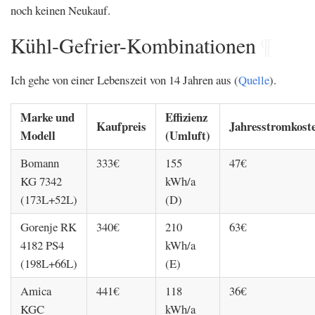
noch keinen Neukauf.
Kühl-Gefrier-Kombinationen
¶
Ich gehe von einer Lebenszeit von 14 Jahren aus (
Quelle
).
Marke und
Effizienz
Kaufpreis
Jahresstromkost
Modell
(Umluft)
Bomann
333€
155
47€
KG 7342
kWh/a
(173L+52L)
(D)
Gorenje RK
340€
210
63€
4182 PS4
kWh/a
(198L+66L)
(E)
Amica
441€
118
36€
KGC
kWh/a