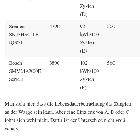
Zyklen
(D)
Siemens
479€
92
50€
SN43HS41TE
kWh/100
iQ300
Zyklen
(E)
Bosch
389€
102
56€
SMV24AX00E
kWh/100
Serie 2
Zyklen
(F)
Man sieht hier, dass die Lebensdauerbetrachtung das Zünglein
an der Waage sein kann. Aber eine Effizienz von A, B oder C
lohnt sich wohl nicht. Dafür ist der Unterschied nicht groß
genug.