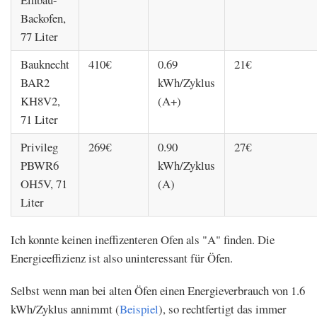
Backofen,
77 Liter
Bauknecht
410€
0.69
21€
BAR2
kWh/Zyklus
KH8V2,
(A+)
71 Liter
Privileg
269€
0.90
27€
PBWR6
kWh/Zyklus
OH5V, 71
(A)
Liter
Ich konnte keinen ineffizenteren Ofen als "A" finden. Die
Energieeffizienz ist also uninteressant für Öfen.
Selbst wenn man bei alten Öfen einen Energieverbrauch von 1.6
kWh/Zyklus annimmt (
Beispiel
), so rechtfertigt das immer