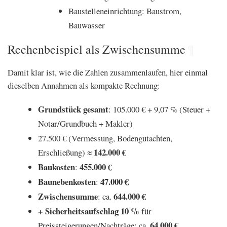
Baustelleneinrichtung: Baustrom,
Bauwasser
Rechenbeispiel als Zwischensumme
¶
Damit klar ist, wie die Zahlen zusammenlaufen, hier einmal
dieselben Annahmen als kompakte Rechnung:
Grundstück gesamt
: 105.000 € + 9,07 % (Steuer +
Notar/Grundbuch + Makler)
27.500 € (Vermessung, Bodengutachten,
142.000 €
Erschließung) ≈
Baukosten
455.000 €
:
Baunebenkosten
47.000 €
:
Zwischensumme
644.000 €
: ca.
+ Sicherheitsaufschlag 10 %
für
64.000 €
Preissteigerungen/Nachträge: ca.