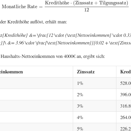
Monatliche Rate
=
Kredithöhe
⋅
(
Zinssatz
+
Tilgungssatz
)
12
Kredith
ö
he
⋅
(
Zinssatz
+
Tilgungssatz
)
Monatliche Rate
=
12
er Kredithöhe auflöst, erhält man:
ext{Kredithöhe} &= \frac{12 \cdot (\text{Nettoeinkommen} \cdot 0.33
z}}\ &= 3.96 \cdot \frac{\text{Nettoeinkommen}}{0.02 + \text{Zinss
Haushalts-Nettoeinkommen von 4000€ an, ergibt sich:
oeinkommen
Zinssatz
Kred
1%
528.
2%
396.
3%
316.
4%
264.
5%
226.