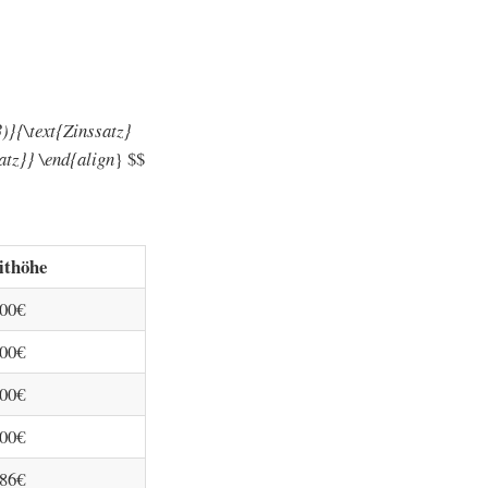
)}{\text{Zinssatz}
atz}} \end{align
} $$
ithöhe
000€
000€
800€
000€
286€