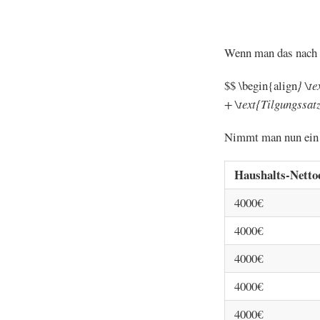
Wenn man das nach d
$$ \begin{align
} \t
+ \text{Tilgungssat
Nimmt man nun ein 
Haushalts-Nett
4000€
4000€
4000€
4000€
4000€