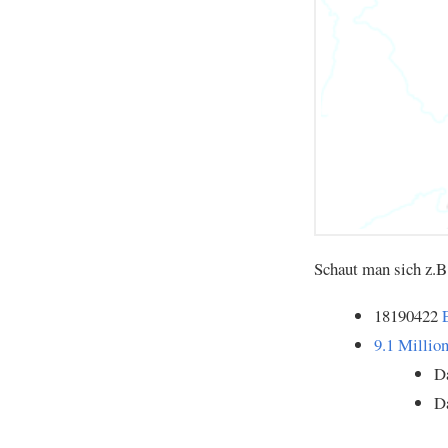
Schaut man sich z.
18190422
9.1 Milli
Da
Da