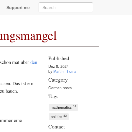
Support me
ungsmangel
Published
 schon mal über
den
Dez 8, 2024
by
Martin Thoma
Category
ssen. Das ist ein
German posts
zu bauen.
Tags
61
mathematics
33
politics
 immer eine
Contact