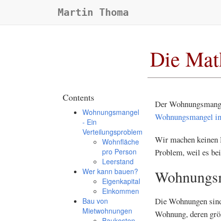
Martin Thoma
Die Mat
Contents
Der Wohnungsmangel 
Wohnungsmangel
Wohnungsmangel in
- Ein
Verteilungsproblem
Wir machen keinen F
Wohnfläche
pro Person
Problem, weil es be
Leerstand
Wer kann bauen?
Wohnungsm
Eigenkapital
Einkommen
Die Wohnungen sind 
Bau von
Mietwohnungen
Wohnung, deren größ
Baukosten